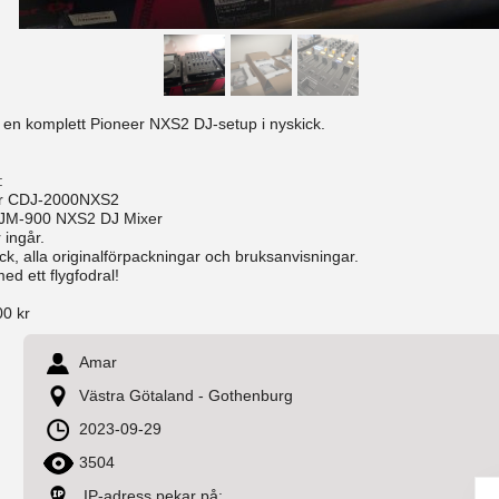
är en komplett Pioneer NXS2 DJ-setup i nyskick.
:
er CDJ-2000NXS2
DJM-900 NXS2 DJ Mixer
 ingår.
skick, alla originalförpackningar och bruksanvisningar.
d ett flygfodral!
00 kr
Amar
Västra Götaland - Gothenburg
2023-09-29
3504
IP-adress pekar på: