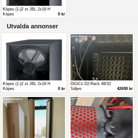
Köpes (1-)2 st JBL 2x18 H
Köpes
0 kr
Utvalda annonser
Köpes (1-)2 st JBL 2x18 H
DiGiCo D2-Rack 48/32
Köpes
0 kr
Säljes
42690 kr