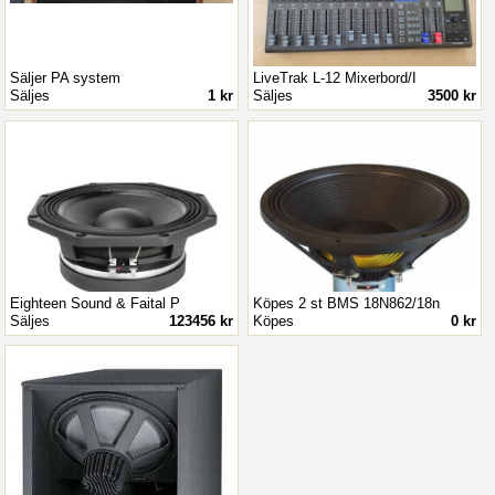
Säljer PA system
LiveTrak L-12 Mixerbord/I
Säljes
1 kr
Säljes
3500 kr
Eighteen Sound & Faital P
Köpes 2 st BMS 18N862/18n
Säljes
123456 kr
Köpes
0 kr