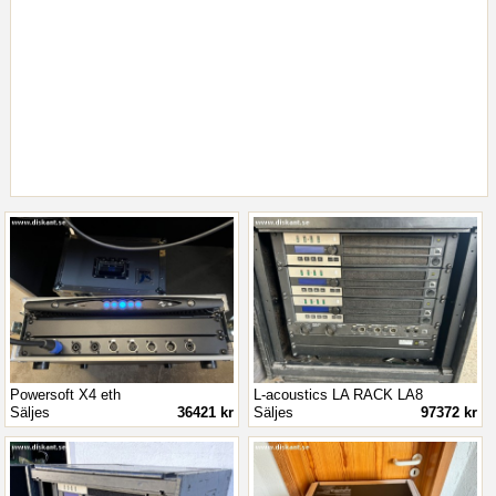
Powersoft X4 eth
L-acoustics LA RACK LA8
Säljes
36421 kr
Säljes
97372 kr