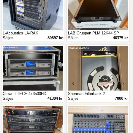
L-Acoustics LA-RAK
LAB Gruppen PLM 12K44 SP
Säljes
80897 kr
Säljes
46375 kr
Crown I-TECH 4x3500HD
Sherman Filterbank 2
Säljes
41304 kr
Säljes
7000 kr